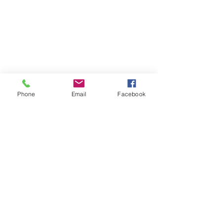
Phone
Email
Facebook
Votre Prénom
Nom de famille